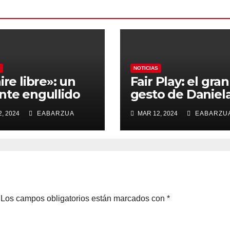
NOTICIAS
ire libre»: un
Fair Play: el gran
nte engullido
gesto de Daniel
los apuestas
Seguel
, 2024
EABARZUA
MAR 12, 2024
EABARZU
Los campos obligatorios están marcados con
*