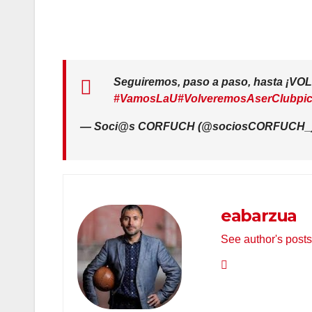
Seguiremos, paso a paso, hasta ¡VO
#VamosLaU
#VolveremosAserClub
pi
— Soci@s CORFUCH (@sociosCORFUCH_
eabarzua
See author's posts