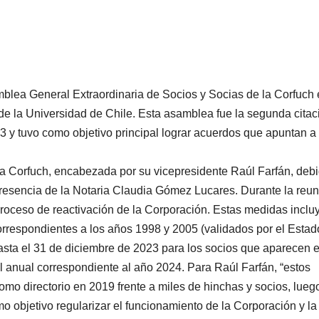
blea General Extraordinaria de Socios y Socias de la Corfuch 
de la Universidad de Chile. Esta asamblea fue la segunda citac
3 y tuvo como objetivo principal lograr acuerdos que apuntan a 
 la Corfuch, encabezada por su vicepresidente Raúl Farfán, deb
resencia de la Notaria Claudia Gómez Lucares. Durante la reun
roceso de reactivación de la Corporación. Estas medidas inclu
orrespondientes a los años 1998 y 2005 (validados por el Estado
sta el 31 de diciembre de 2023 para los socios que aparecen e
l anual correspondiente al año 2024. Para Raúl Farfán, “estos
o directorio en 2019 frente a miles de hinchas y socios, lueg
mo objetivo regularizar el funcionamiento de la Corporación y la