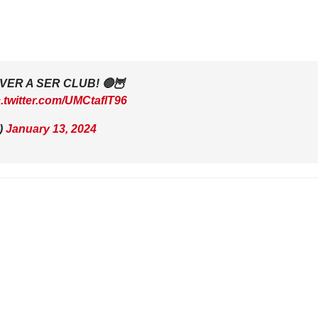
LVER A SER CLUB! 🔵🦉
c.twitter.com/UMCtaflT96
)
January 13, 2024