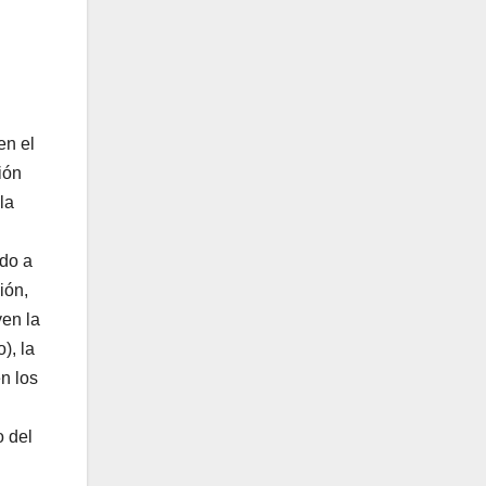
en el
ión
la
ido a
ión,
yen la
), la
n los
o del