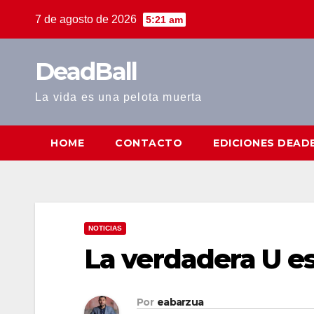
Saltar
7 de agosto de 2026
5:21 am
al
contenido
DeadBall
La vida es una pelota muerta
HOME
CONTACTO
EDICIONES DEAD
NOTICIAS
La verdadera U es
Por
eabarzua