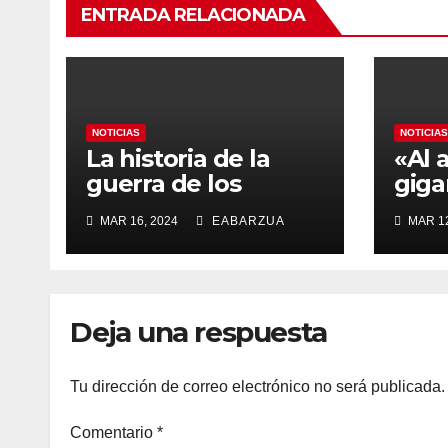
ENTRADA RELACIONADA
NOTICIAS
NOTICIAS
La historia de la
«Al a
guerra de los
giga
lienzos
por 
MAR 16, 2024
EABARZUA
MAR 12
Deja una respuesta
Tu dirección de correo electrónico no será publicada.
Comentario
*