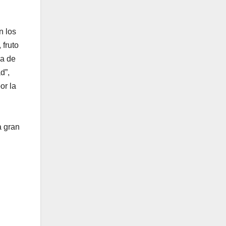
n los
 fruto
va de
d”,
or la
a gran